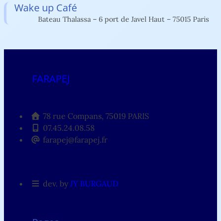
Wake up Café
Bateau Thalassa – 6 port de Javel Haut – 75015 Paris
FARAPEJ
78 rue Compans, 75019 PARIS
07.45.24.08.58
farapej@farapej.fr
dev. by
JY BURGAUD