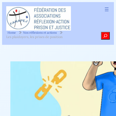
Aller
au
contenu
Home
Nos réflexions et actions
Recher
Les plaidoyers, les prises de position