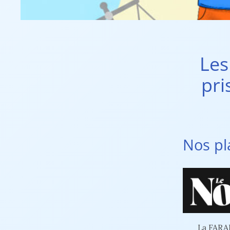
Les
pri
Nos pl
La FARAP