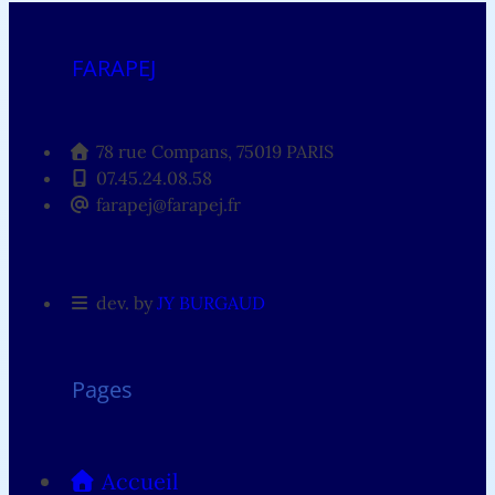
FARAPEJ
78 rue Compans, 75019 PARIS
07.45.24.08.58
farapej@farapej.fr
dev. by
JY BURGAUD
Pages
Accueil