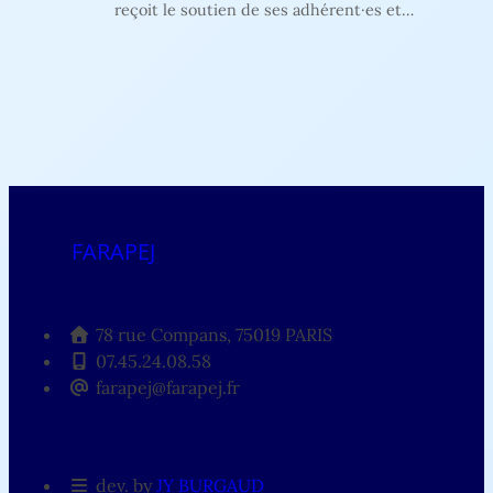
reçoit le soutien de ses adhérent·es et…
FARAPEJ
78 rue Compans, 75019 PARIS
07.45.24.08.58
farapej@farapej.fr
dev. by
JY BURGAUD